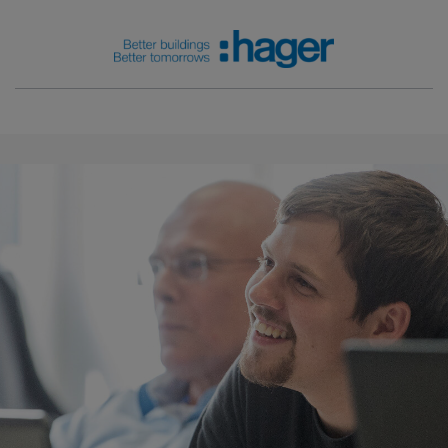
AT Trainings & Events
Lernen,
ganz wie es
Ihnen
gefällt. For
you, with
you.