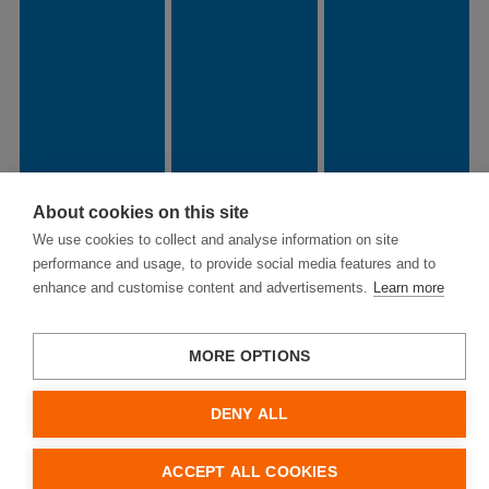
Training in Ihrem Betrieb
Neue Veranstaltungsinhalte
Feedback
About cookies on this site
We use cookies to collect and analyse information on site
performance and usage, to provide social media features and to
Hager Electro Ges.m.b.H.
enhance and customise content and advertisements.
Learn more
Impressum
Datenschutz
Cookies
MORE OPTIONS
Nutzungsbedingungen
DENY ALL
ACCEPT ALL COOKIES